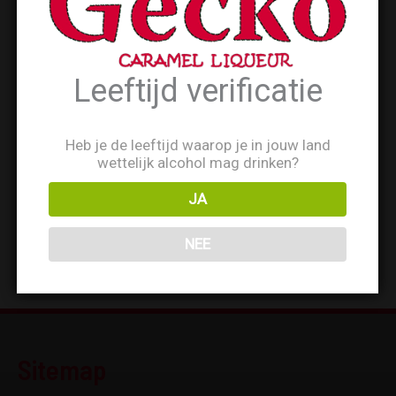
Leeftijd verificatie
Heb je de leeftijd waarop je in jouw land
wettelijk alcohol mag drinken?
JA
NEE
←
Vorige Recept
Sitemap