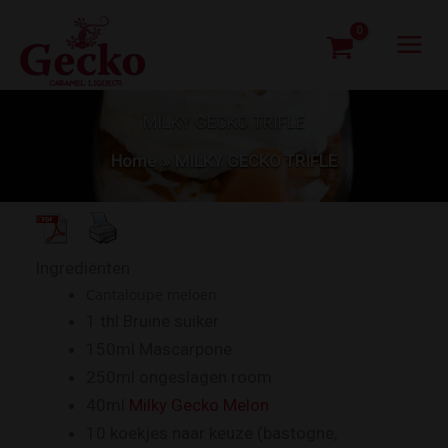
Ga
naar
de
inhoud
MILKY GECKO TRIFLE
Home
MILKY GECKO TRIFLE
Ingrediënten
Cantaloupe meloen
1 thl Bruine suiker
150ml Mascarpone
250ml ongeslagen room
40ml
Milky Gecko Melon
10 koekjes naar keuze (bastogne,