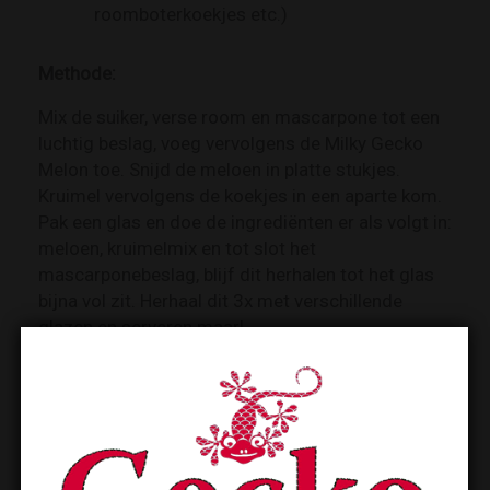
roomboterkoekjes etc.)
Methode:
Mix de suiker, verse room en mascarpone tot een
luchtig beslag, voeg vervolgens de Milky Gecko
Melon toe. Snijd de meloen in platte stukjes.
Kruimel vervolgens de koekjes in een aparte kom.
Pak een glas en doe de ingrediënten er als volgt in:
meloen, kruimelmix en tot slot het
mascarponebeslag, blijf dit herhalen tot het glas
bijna vol zit. Herhaal dit 3x met verschillende
glazen en serveren maar!