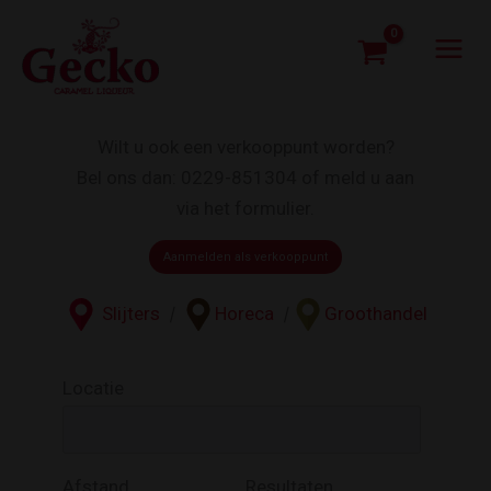
Ga
naar
de
inhoud
Wilt u ook een verkooppunt worden?
Bel ons dan: 0229-851304 of meld u aan
via het formulier.
Aanmelden als verkooppunt
Slijters
|
Horeca
|
Groothandel
Locatie
Afstand
Resultaten