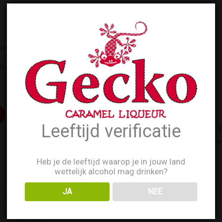
Opmerkingen
punt worden?
04 of meld u aan via het
Leeftijd verificatie
Wanneer je dit formulier 
opslag en verwerking van jou
Nederland.
Heb je de leeftijd waarop je in jouw land
wettelijk alcohol mag drinken?
JA
NEE