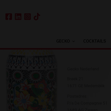
Ga
naar
de
inhoud
GECKO
COCKTAILS
Gecko Nederland
Breek 21
1671 GE Medemblik
Postadres:
P/a De Compagnie 51
1689 AG Zwaag