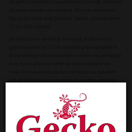
de perfecte balans tussen Nordic Twovdk Vodka en
de zoete smaak van caramel. Door de aluminium
fles is de drank snel gekoeld. Gecko caramel bevat
27 tot 30% alcohol.
De delicate en verfijnde Twovodk Vodka wordt
geproduceerd uit 100% neutraal graan geteeld in
afzondering in Scandinavische velden en gemengd
met zuiver glaciaal water uit een ondergronds
meer. Dit eeuwenoude destillatieproces betekent
dat de pH hoger is, waardoor de wodka een zeer
subtiele, heldere smaak heeft.
Gek op Gecko!