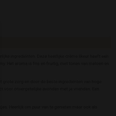
rlijke ingrediënten. Deze heerlijke crème likeur heeft een
my. Het aroma is fris en fruitig, met tonen van meloen en
et grote zorg en door de beste ingrediënten van hoge
fect voor onvergetelijke avonden met je vrienden. Een
kjes. Heerlijk om puur van te genieten maar ook als