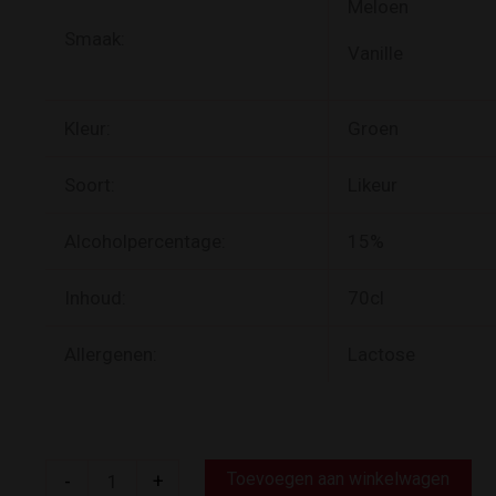
Meloen
Smaak:
Vanille
Kleur:
Groen
Soort:
Likeur
Alcoholpercentage:
15%
Inhoud:
70cl
Allergenen:
Lactose
Milky
Toevoegen aan winkelwagen
-
+