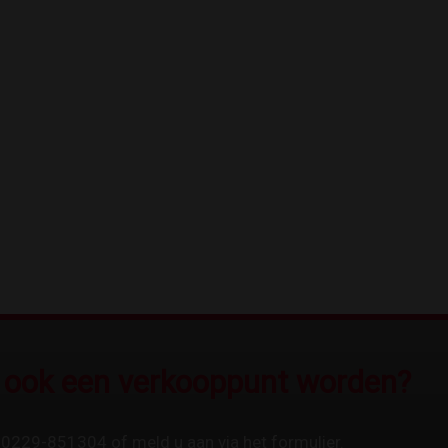
u ook een verkooppunt worden?
 0229-851304 of meld u aan via het formulier.