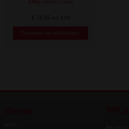
Milky Gecko Fresa
€
16,95
incl. BTW
Toevoegen aan winkelwagen
Sitemap
Wilt 
Gecko
Bel ons op