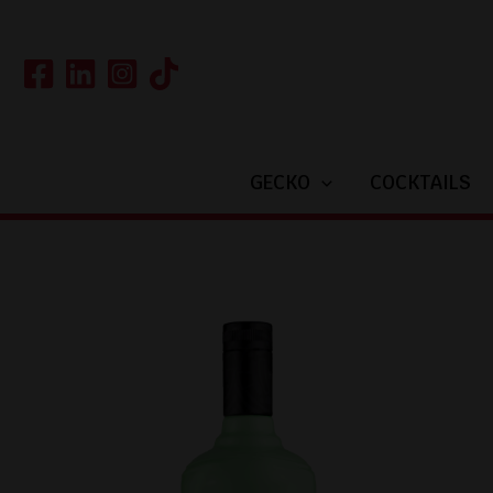
Ga
naar
de
inhoud
GECKO
COCKTAILS