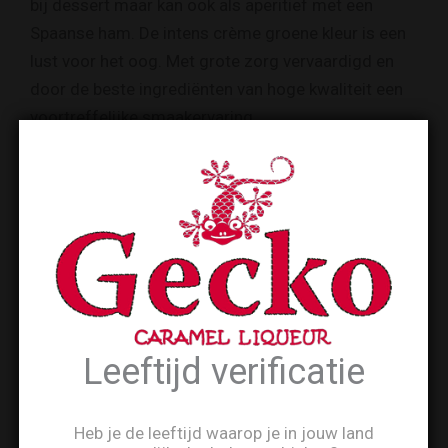
bij dessert maar kan ook als aperitief met een
Spaanse ham. De intens crème groene kleur is een
lust voor het oog. Met grote zorg vervaardigd en
door de beste ingrediënten van hoge kwaliteit een
voortreffelijke smaakervaring.
Volg op Instagram
Leeftijd verificatie
Heb je de leeftijd waarop je in jouw land