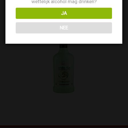
wettelijk alcohol mag drinken?
JA
NEE