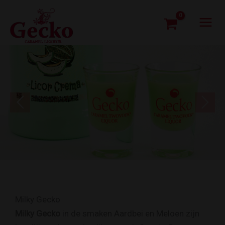
Ga
naar
de
inhoud
Milky Gecko
Milky Gecko
in de smaken Aardbei en Meloen zijn