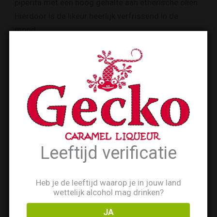
piperita met een hoog gehalte aan etherische oliën.
Hierdoor is de likeur heerlijk verfrissend in de
mond.
Daarentegen heeft de
Avellana
juist de volle smaak
van hazelnoten. Deze volle zoete smaak van
hazelnoot, noten en amandelen zorgt voor een
explosie van de zintuigen.
Gecko op
TikTok
Leeftijd verificatie
Heb je de leeftijd waarop je in jouw land
wettelijk alcohol mag drinken?
JA