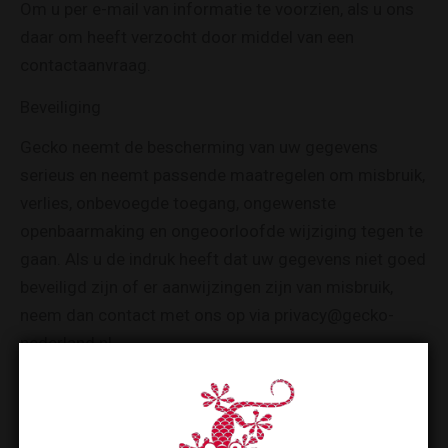
Om u per e-mail van informatie te voorzien, als u ons
daar om heeft verzocht door middel van een
contactaanvraag.
Beveiliging
Gecko neemt de bescherming van uw gegevens
serieus en neemt passende maatregelen om misbruik,
verlies, onbevoegde toegang, ongewenste
openbaarmaking en ongeoorloofde wijziging tegen te
gaan. Als u de indruk heeft dat uw gegevens niet goed
beveiligd zijn of er aanwijzingen zijn van misbruik,
neem dan contact met ons op via privacy@gecko-
nederland.nl.
Google Analytics voor het in kaart brengen
websitebezoek