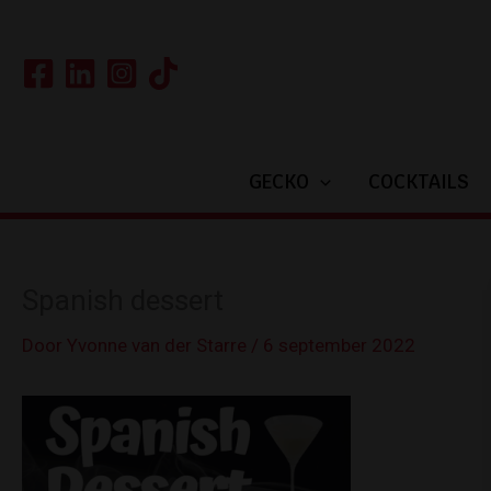
Ga
naar
de
inhoud
GECKO
COCKTAILS
Spanish dessert
Door
Yvonne van der Starre
/
6 september 2022