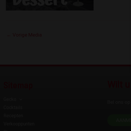
←
Vorige Media
Sitemap
Wilt 
Gecko
Bel ons op
Cocktails
Recepten
AANM
Verkooppunten