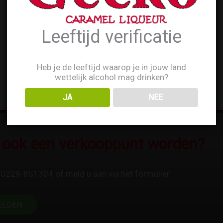
Leeftijd verificatie
Heb je de leeftijd waarop je in jouw land
wettelijk alcohol mag drinken?
JA
NEE
u ook een verkooppunt worden?
 0229-851304 of meld u aan via het formulier.
ELDEN